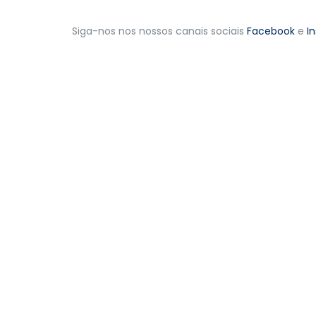
Siga-nos nos nossos canais sociais
Facebook
e
I
Links
Hom
Praça do Município
Edifício Multiserviços,
Serv