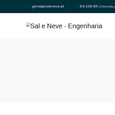
geral@saleneve.pt
913 348 155‬
(Chamada pa