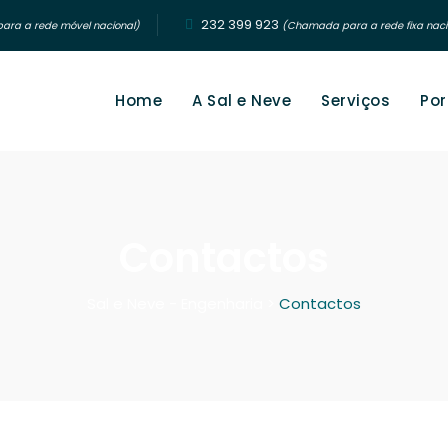
232 399 923‬
ra a rede móvel nacional)
(Chamada para a rede fixa naci
Home
A Sal e Neve
Serviços
Por
Contactos
Sal e Neve - Engenharia
>
Contactos