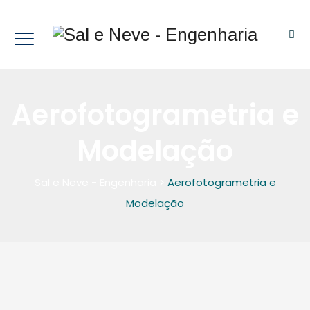
Aerofotogrametria e
Modelação
Sal e Neve - Engenharia
>
Aerofotogrametria e
Modelação
AEROFOTOGRAMETRIA E MODELAÇÃO EDIFÍCIO MULTIFAMILIAR