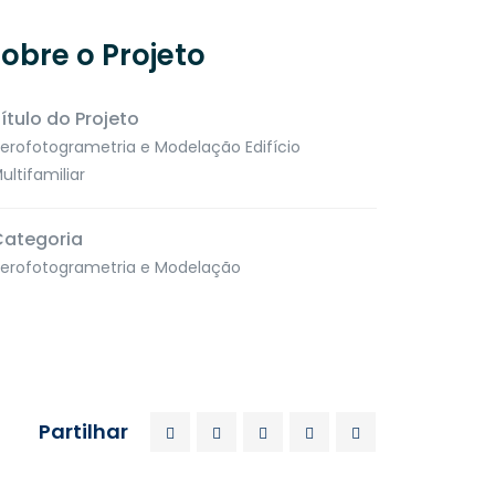
obre o Projeto
ítulo do Projeto
erofotogrametria e Modelação Edifício
ultifamiliar
Categoria
erofotogrametria e Modelação
es
Contacte-nos
913 348 155
ITORINO
ARE23”
(Chamada para a rede móvel nacional)
Partilhar
232 399 923
(Chamada para a rede fixa nacional)