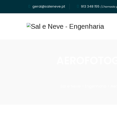
geral@saleneve.pt
913 348 155‬
(Chamada pa
AEROFOTOG
Sal e Neve - Engenharia
>
Aer