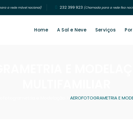
232 399 923‬
ra a rede móvel nacional)
(Chamada para a rede fixa naci
Home
A Sal e Neve
Serviços
Por
RAMETRIA E MODELAÇÃ
MULTIFAMILIAR
ofotogrametria e Modelação
>
AEROFOTOGRAMETRIA E MODEL