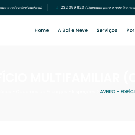
232 399 923‬
ra a rede móvel nacional)
(Chamada para a rede fixa naci
Home
A Sal e Neve
Serviços
Por
FÍCIO MULTIFAMILIAR
tórios - Cadernos de Encargos - Inspeções
>
AVEIRO – EDIFÍ