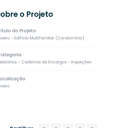
obre o Projeto
ítulo do Projeto
veiro - Edifício Multifamiliar (Condomínio)
Categoria
elatórios - Cadernos de Encargos - Inspeções
ocalização
veiro
es
Contacte-nos
913 348 155
ITORINO
ARE23”
(Chamada para a rede móvel nacional)