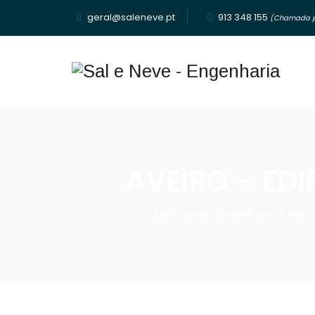
geral@saleneve.pt
913 348 155‬
(Chamada pa
AVEIRO – EDI
Sal e Neve - Engenharia
>
Rela