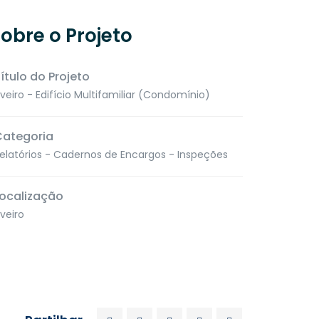
obre o Projeto
ítulo do Projeto
veiro - Edifício Multifamiliar (Condomínio)
Categoria
elatórios - Cadernos de Encargos - Inspeções
ocalização
veiro
es
Contacte-nos
913 348 155
ITORINO
ARE23”
(Chamada para a rede móvel nacional)