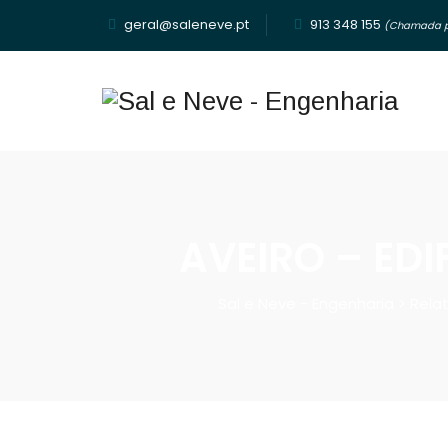
geral@saleneve.pt
913 348 155‬
(Chamada pa
AVEIRO – EDI
Sal e Neve - Engenharia
>
Rela