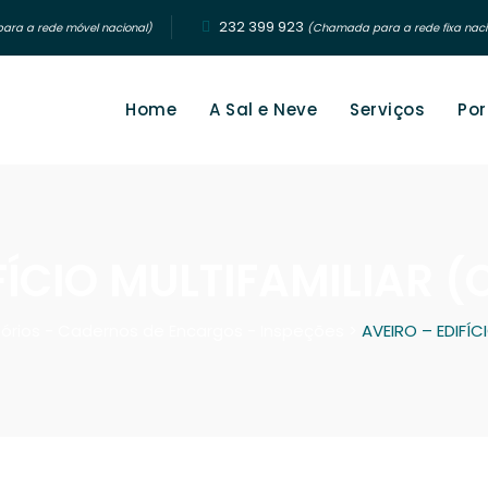
232 399 923‬
ra a rede móvel nacional)
(Chamada para a rede fixa naci
Home
A Sal e Neve
Serviços
Por
FÍCIO MULTIFAMILIAR
tórios - Cadernos de Encargos - Inspeções
>
AVEIRO – EDIFÍ