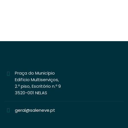
CONCELHO DE NELAS – EDIFÍCIO DE HABITAÇÃO UNIFAMILIAR
Praça do Município
Edifício Multiserviços,
2.º piso, Escritório n.º 9
3520-001 NELAS
geral@saleneve.pt