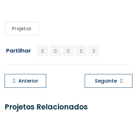
Projetos
Partilhar
Navegação
Anterior
Seguinte
de
artigos
Projetos Relacionados