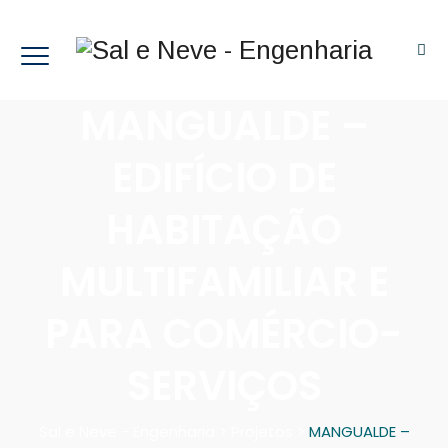
MANGUALDE –
EDIFÍCIO DE
HABITAÇÃO
MULTIFAMILIAR E
PARA COMÉRCIO-
SERVIÇOS
Sal e Neve - Engenharia
>
Projetos
>
MANGUALDE –