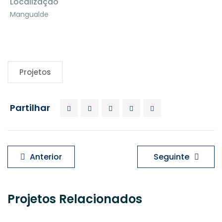
Localização
Mangualde
Projetos
Partilhar
Navegação
Anterior
Seguinte
de
artigos
Projetos Relacionados