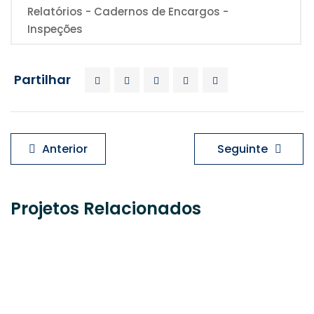
Relatórios - Cadernos de Encargos -
Inspeções
Partilhar
Navegação
Anterior
Seguinte
de
artigos
Projetos Relacionados
PRAIA DA COSTA NOVA – EDIFÍCIO MULTIFAMILIAR (CONDOMÍNIO)
MAIA – EDIFÍCIO MULTIFAMILIAR (CONDOMÍNIO)