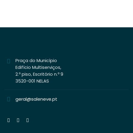
VISEU – EDIFÍCIO MULTIFAMILIAR (CONDOMÍNIO)
Praça do Município
Edifício Multiserviços,
2.º piso, Escritório n.º 9
3520-001 NELAS
geral@saleneve.pt