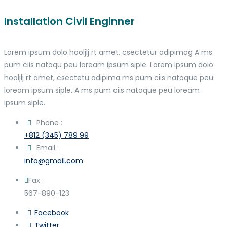
Installation Civil Enginner
Lorem ipsum dolo hooljlj rt amet, csectetur adipimag A ms
pum ciis natoqu peu loream ipsum siple. Lorem ipsum dolo
hooljlj rt amet, csectetu adipima ms pum ciis natoque peu
loream ipsum siple. A ms pum ciis natoque peu loream
ipsum siple.
Phone :
+812 (345) 789 99
Email :
info@gmail.com
Fax :
567-890-123
Facebook
Twitter