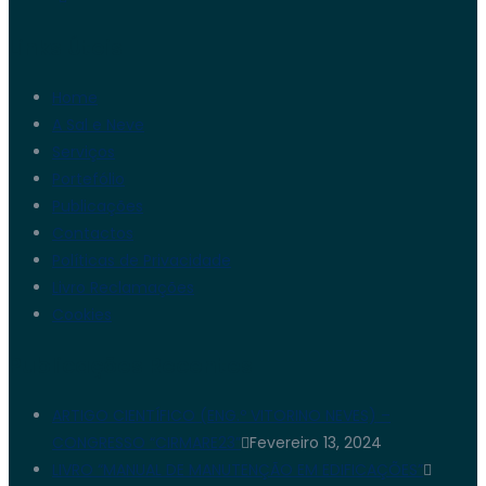
Links Úteis
Home
A Sal e Neve
Serviços
Portefólio
Publicações
Contactos
Políticas de Privacidade
Livro Reclamações
Cookies
Publicações Recentes
ARTIGO CIENTÍFICO (ENG.º VITORINO NEVES) –
CONGRESSO “CIRMARE23”
Fevereiro 13, 2024
LIVRO “MANUAL DE MANUTENÇÃO EM EDIFICAÇÕES”