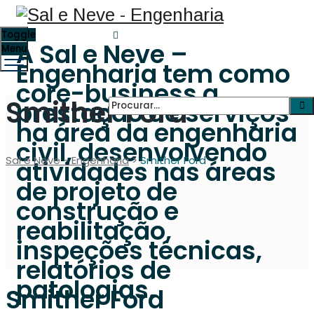
Toggle
A Sal e Neve –
Menu
Engenharia tem como
core-business a
Smither Ford
prestação de serviços
na área da engenharia
civil, desenvolvendo
Sal e Neve - Engenharia
>
Smither Ford
atividades nas áreas
de projeto de
construção e
reabilitação,
inspeções técnicas,
relatórios de
patologias.
Smither Ford