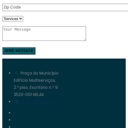
Praça do Município
Edifício Multiserviços,
2.º piso, Escritório n.º 9
3520-001 NELAS
geral@saleneve.pt