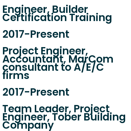
Engineer, Builder
Certification Training
2017-Present
Project Engineer,
Accountant, MarCom
consultant to A/E/C
firms
2017-Present
Team Leader, Project
Engineer, Tober Building
Company