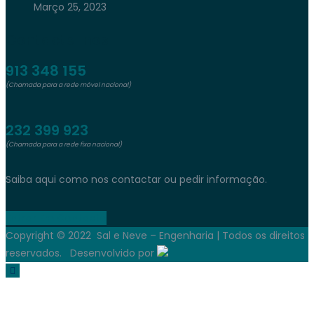
Março 25, 2023
Contacte-nos
913 348 155
(Chamada para a rede móvel nacional)
232 399 923
(Chamada para a rede fixa nacional)
Saiba aqui como nos contactar ou pedir informação.
Entrar Em Contacto
Copyright © 2022 Sal e Neve – Engenharia | Todos os direitos
reservados. Desenvolvido por