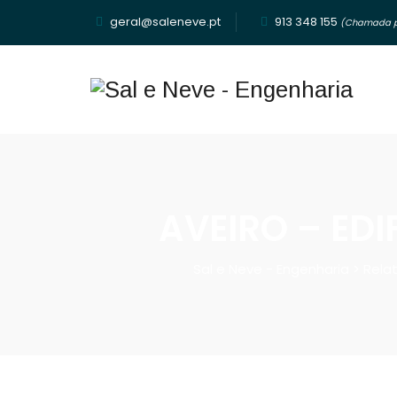
geral@saleneve.pt
913 348 155‬
(Chamada pa
AVEIRO – EDI
Sal e Neve - Engenharia
>
Rela