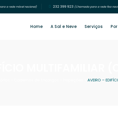
232 399 923‬
ra a rede móvel nacional)
(Chamada para a rede fixa naci
Home
A Sal e Neve
Serviços
Por
FÍCIO MULTIFAMILIAR
tórios - Cadernos de Encargos - Inspeções
>
AVEIRO – EDIFÍ