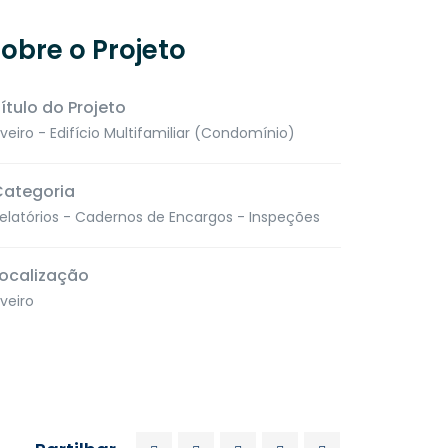
obre o Projeto
ítulo do Projeto
veiro - Edifício Multifamiliar (Condomínio)
Categoria
elatórios - Cadernos de Encargos - Inspeções
ocalização
veiro
es
Contacte-nos
913 348 155
ITORINO
ARE23”
(Chamada para a rede móvel nacional)