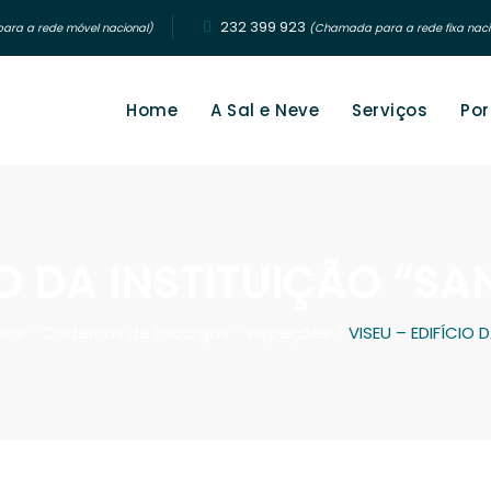
232 399 923‬
ra a rede móvel nacional)
(Chamada para a rede fixa naci
Home
A Sal e Neve
Serviços
Por
IO DA INSTITUIÇÃO “S
rios - Cadernos de Encargos - Inspeções
>
VISEU – EDIFÍCIO 