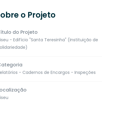
obre o Projeto
ítulo do Projeto
iseu - Edifício "Santa Teresinha" (Instituição de
olidariedade)
Categoria
elatórios - Cadernos de Encargos - Inspeções
ocalização
iseu
es
Contacte-nos
913 348 155
ITORINO