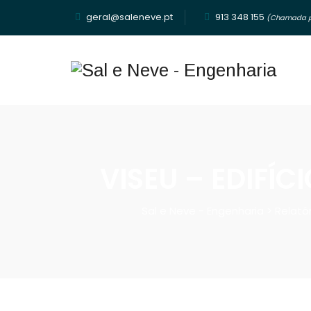
geral@saleneve.pt
913 348 155‬
(Chamada pa
VISEU – EDIFÍC
Sal e Neve - Engenharia
>
Relató