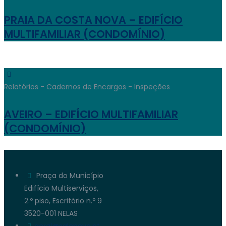
PRAIA DA COSTA NOVA – EDIFÍCIO
MULTIFAMILIAR (CONDOMÍNIO)
Relatórios - Cadernos de Encargos - Inspeções
AVEIRO – EDIFÍCIO MULTIFAMILIAR
(CONDOMÍNIO)
Praça do Município
Edifício Multiserviços,
2.º piso, Escritório n.º 9
3520-001 NELAS
geral@saleneve.pt