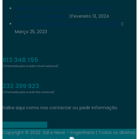
ARTIGO CIENTÍFICO (ENG.º VITORINO NEVES) –
CONGRESSO “CIRMARE23”
Fevereiro 13, 2024
LIVRO “MANUAL DE MANUTENÇÃO EM EDIFICAÇÕES”
Março 25, 2023
Contacte-nos
913 348 155
(Chamada para a rede móvel nacional)
232 399 923
(Chamada para a rede fixa nacional)
Saiba aqui como nos contactar ou pedir informação.
Entrar Em Contacto
Copyright © 2022 Sal e Neve – Engenharia | Todos os direitos