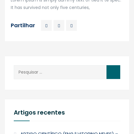
Lorem Ipsum is simply dummy text of tled it te spec.
It has survived not only five centuries,
Partilhar
Pesquisar
por:
Artigos recentes
ARTIGO CIENTÍFICO (ENG.º VITORINO NEVES) –