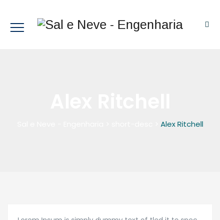
Alex Ritchell
Sal e Neve - Engenharia
>
short-desc
>
Alex Ritchell