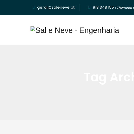
geral@saleneve.pt
913 348 155‬
(Chamada pa
Tag Arc