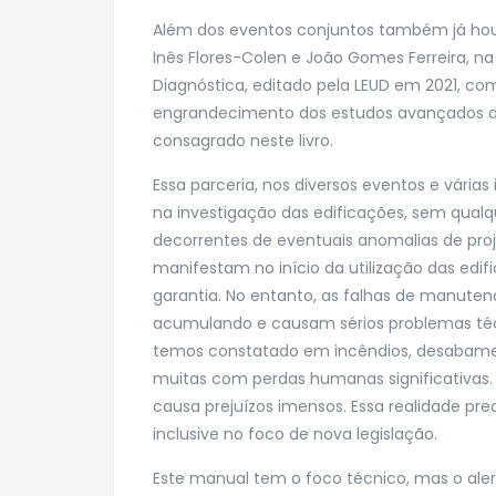
Além dos eventos conjuntos também já houv
Inês Flores-Colen e João Gomes Ferreira, n
Diagnóstica, editado pela LEUD em 2021, com
engrandecimento dos estudos avançados de 
consagrado neste livro.
Essa parceria, nos diversos eventos e vária
na investigação das edificações, sem qual
decorrentes de eventuais anomalias de proj
manifestam no início da utilização das edif
garantia. No entanto, as falhas de manute
acumulando e causam sérios problemas té
temos constatado em incêndios, desabament
muitas com perdas humanas significativas.
causa prejuízos imensos. Essa realidade prec
inclusive no foco de nova legislação.
Este manual tem o foco técnico, mas o aler