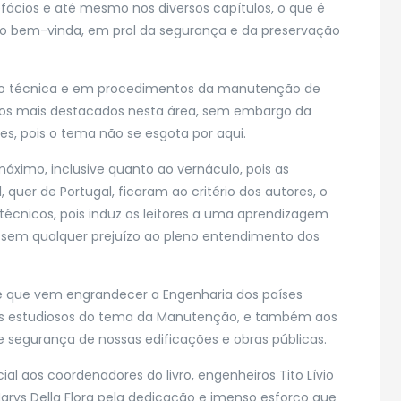
efácios e até mesmo nos diversos capítulos, o que é
o bem-vinda, em prol da segurança e da preservação
ação técnica e em procedimentos da manutenção de
ão os mais destacados nesta área, sem embargo da
es, pois o tema não se esgota por aqui.
máximo, inclusive quanto ao vernáculo, pois as
l, quer de Portugal, ficaram ao critério dos autores, o
técnicos, pois induz os leitores a uma aprendizagem
s, sem qualquer prejuízo ao pleno entendimento dos
o e que vem engrandecer a Engenharia dos países
dos estudiosos do tema da Manutenção, e também aos
 e segurança de nossas edificações e obras públicas.
l aos coordenadores do livro, engenheiros Tito Lívio
 Marys Della Flora pela dedicação e imenso esforço que