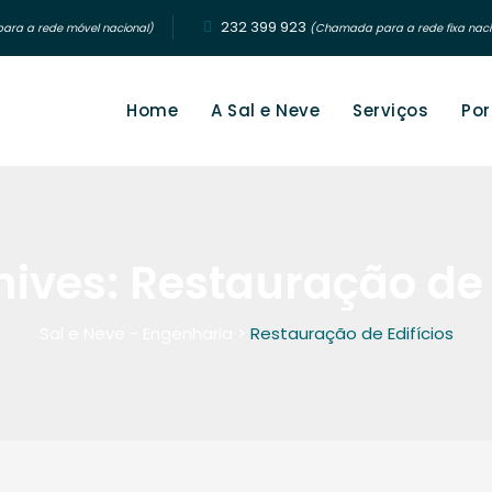
232 399 923‬
ra a rede móvel nacional)
(Chamada para a rede fixa naci
Home
A Sal e Neve
Serviços
Por
hives:
Restauração de 
Sal e Neve - Engenharia
>
Restauração de Edifícios